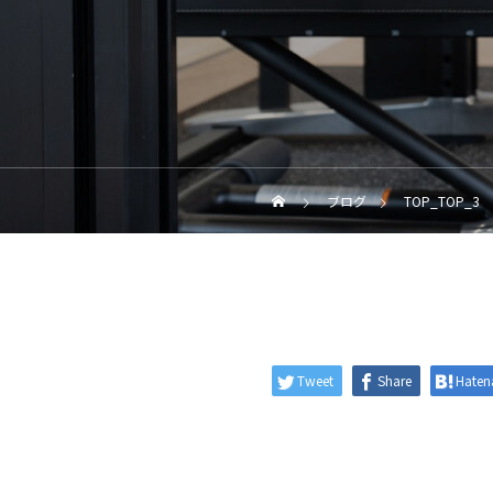
ブログ
TOP_TOP_3
Tweet
Share
Haten