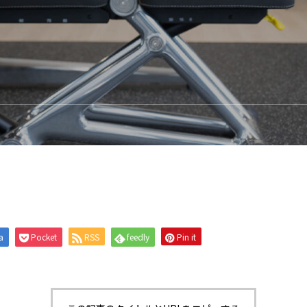
a
Pocket
RSS
feedly
Pin it