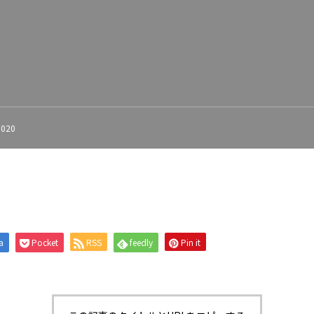
1020
a
Pocket
RSS
feedly
Pin it