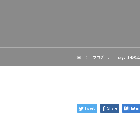
ブログ
image_1450x
Tweet
Share
Haten