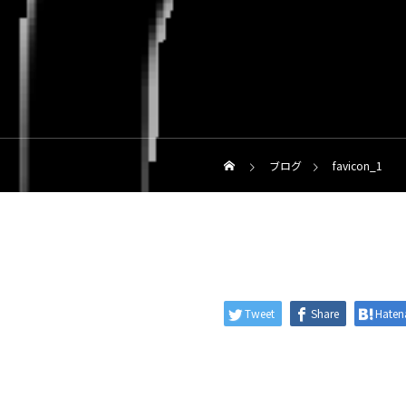
ブログ
favicon_1
Tweet
Share
Haten