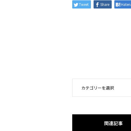
Tweet
Share
Haten
OPEN
関連記事