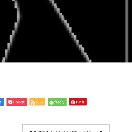
a
Pocket
RSS
feedly
Pin it